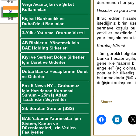
中文
durumunda her şey k
Vergi Avantajları ve Şirket
Kullanımları
Hisseler ve para biri
İhraç edilen hissel
Kişisel Bankacılık ve
हिंदी
istediğiniz birim ü
Dubai’deki Bankalar
sermaye koşulu bul
3-Yıllık Yatırımcı Oturum Vizesi
yetkililer nezdind
yatırılmış olmasını t
AB Risklerini Yönetmek için
Kuruluş Süresi:
BAE Holding Şirketleri
Tüm gerekli belgeler
Kıyı ve Serbest Bölge Şirketleri
Banka hesabı açılış
İçin Ücret ve Giderler
genellikle “sabrın 
engeller” (açık olma
Dubai Banka Hesaplarının Ücret
popular bir ülkedir
ve Giderleri
bulunmaktadır (%0 ver
değişimi anlaşması
Fox 5 News NY – Grubumuz
için Hazırlanan Kurumsal
Sunum – 25m İş Adamı
Tarafından Seyredildi
Share:
Sık Sorulan Sorular (SSS)
BAE Yabancı Yatırımcılar İçin
Sistem, Kanun ve
Düzenlemeleri, İzin Verilen
Faaliyetler