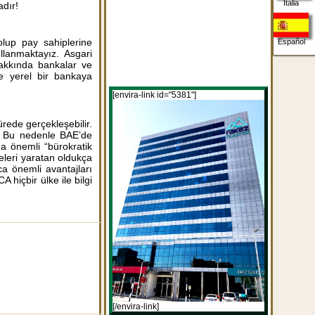
Italia
dır!
 olup pay sahiplerine
Español
ullanmaktayız. Asgari
hakkında bankalar ve
ve yerel bir bankaya
[envira-link id="5381"]
ürede gerçekleşebilir.
r. Bu nedenle BAE’de
da önemli “bürokratik
eleri yaratan oldukça
ca önemli avantajları
 hiçbir ülke ile bilgi
[/envira-link]