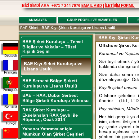
BİZİ ŞİMDİ ARA: +971 7 244 7676
EMAIL ABD
|
İLETİŞİM FORMU
ANASAYFA
GRUP PROFILI VE HIZMETLER
BAE Şirket
BAE Kıyı Şirket Kuruluşu ve Lisans Usulü
BAE Kıyı Şirket Ku
BAE Şirket Kuruluşu – Temel
Offshore Şirket
Kur
Bilgiler ve Vakalar – Tüzel
Kişilik Seçimi
Kurumsal ve Yapılan
Deutsch
Sizi teyit etmek / 
BAE Kıyı Şirket Kuruluşu ve
hakkında danışmanlı
Lisans Usulü
Français
Size daha sonra on
düzenleyeceğiz. Öde
BAE Serbest Bölge Şirketi
Kuruluşu ve Lisans Usulü
Kayıtlı şirket unvanı:
Português
BAE – RAK, Dubai Serbest
Offshore şirketiniz
Bölge Şirketi Kuruluşu Videosu
öneririz… (Ltd., LTD
Română
Pay sahipleri, Müdürl
RAK Şirket Kuruluşu –
Ekselansları RAK Şeyhi ile
Her biri gerçek ya d
Röportaj, Ocak 2014
isim, adres, iletişim 
Türkçe
ay içinde ziyaret et
Yabancı Yatırımcılar için
hesap açılması için
Mümkün Olan Şirket Çeşitleri
yöntem bir gerçek k