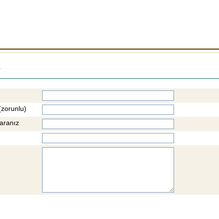
r
(zorunlu)
aranız