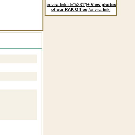
[envira-link id="5381"]
+ View photos
of our RAK Office
[/envira-link]