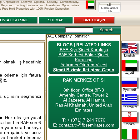
nparalleled Lifestyle Options, Security, Confidentiality,
 Regimes, Exciting Business and Investment Opportunities
Sık
Kullanılanlara
c Free Hold Properties with 100% Foreign Ownership.
Ekle
OSTA LISTESINE
SITEMAP
BIZE ULAŞIN
UAE Company Formation
BLOGS | RELATED LINKS
BAE Kıyı Şirket Kuruluşu
BAE Serbest Bölge Şirketi
English
Kuruluşu
n olmak, iş hedefiniz
Yatırımcı Oturum Vizesi
Şimdi Bizimle Iletişime Geçin
العربية
ne ödeme için fatura
RAK MERKEZ OFİSİ
ğız.
8th floor, Office 8F-3
Русский
Amenity Centre, Tower 2
yla üç isim seçmenizi
Al Jazeera, Al Hamra
Ras Al Khaimah, United Arab
Ελληνικά
Emirates
r. Her ofis için yasal
T:
+ (971) 7 244 7676
rıca her biri BAE son 6
Polska
E:
contact.tr@fbsemirates.com
nun yanı sıra bankaya
ibi en çabuk ve ucuz
nıza hareket etmemiz