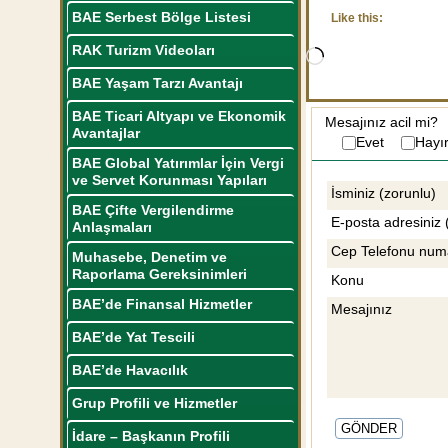
BAE Serbest Bölge Listesi
Like this:
RAK Turizm Videoları
Loading…
BAE Yaşam Tarzı Avantajı
BAE Ticari Altyapı ve Ekonomik
Mesajınız acil mi?
Avantajlar
Evet
Hayı
BAE Global Yatırımlar İçin Vergi
ve Servet Korunması Yapıları
İsminiz (zorunlu)
BAE Çifte Vergilendirme
E-posta adresiniz 
Anlaşmaları
Cep Telefonu num
Muhasebe, Denetim ve
Raporlama Gereksinimleri
Konu
BAE’de Finansal Hizmetler
Mesajınız
BAE’de Yat Tescili
BAE’de Havacılık
Grup Profili ve Hizmetler
İdare – Başkanın Profili