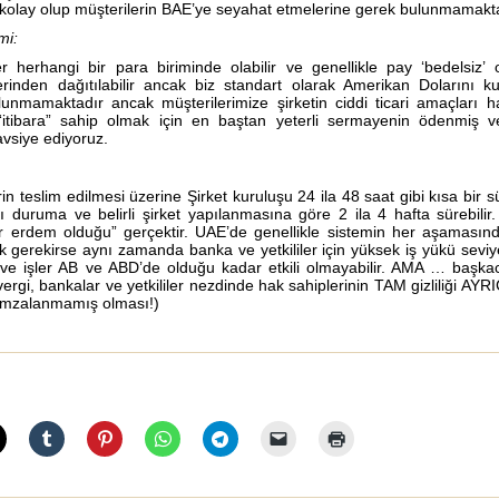
olay olup müşterilerin BAE’ye seyahat etmelerine gerek bulunmamakta
mi:
er herhangi bir para biriminde olabilir ve genellikle pay ‘bedelsiz’
zerinden dağıtılabilir ancak biz standart olarak Amerikan Dolarını k
unmamaktadır ancak müşterilerimize şirketin ciddi ticari amaçları 
e “itibara” sahip olmak için en baştan yeterli sermayenin ödenmiş 
avsiye ediyoruz.
in teslim edilmesi üzerine Şirket kuruluşu 24 ila 48 saat gibi kısa bir s
ı duruma ve belirli şirket yapılanmasına göre 2 ila 4 hafta sürebili
bir erdem olduğu” gerçektir. UAE’de genellikle sistemin her aşamasın
k gerekirse aynı zamanda banka ve yetkililer için yüksek iş yükü seviy
) ve işler AB ve ABD’de olduğu kadar etkili olmayabilir. AMA … başka
gi, bankalar ve yetkililer nezdinde hak sahiplerinin TAM gizliliği AYRICA
 imzalanmamış olması!)