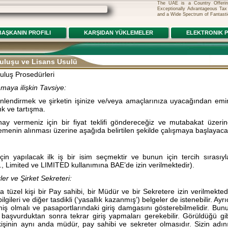
The UAE is a Country Offering U
Exceptionally Advantageous Tax
and a Wide Spectrum of Fantasti
BAŞKANIN PROFILI
KARŞIDAN YÜKLEMELER
ELEKTRONIK P
ruluşu ve Lisans Usulü
uluş Prosedürleri
maya ilişkin Tavsiye:
yönlendirmek ve şirketin işinize ve/veya amaçlarınıza uyacağından emi
k ve tartışma.
ay vermeniz için bir fiyat teklifi göndereceğiz ve mutabakat üzeri
menin alınması üzerine aşağıda belirtilen şekilde çalışmaya başlayaca
 için yapılacak ilk iş bir isim seçmektir ve bunun için tercih sırası
., Limited ve LIMITED kullanımına BAE’de izin verilmektedir).
er ve Şirket Sekreteri:
a tüzel kişi bir Pay sahibi, bir Müdür ve bir Sekretere izin verilmektedi
bilgileri ve diğer tasdikli (‘yasallık kazanmış’) belgeler de istenebilir. Ay
miş olmalı ve pasaportlarındaki giriş damgasını gösterebilmelidir. Bu
 başvurduktan sonra tekrar giriş yapmaları gerekebilir. Görüldüğü g
işinin aynı anda müdür, pay sahibi ve sekreter olmasıdır. Sizin adı