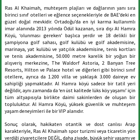
Ras Al Khaimah, muhteşem plajları ve dağlarının yanı sıra
birinci sınıf otelleri ve eğlence seçenekleriyle de BAE’deki en
güzel doğal mevkidir. Ortadoğu’da en iyi karma kullanımlı
imar alanında 2013 yılında Ödül kazanan, sıra dışı Al Hamra
Köyü, ‘olunması gereken’ başlıca yerdir ve 18 delikli bir
şampiyona golf sahası, golf kulübü ve golf akademisine,
marinaya, yat kulübü ve yatçılık akademisine, tenis kortları
ve tenis akademisine, 50.000 metre karelik bir yoğun bir
alışveriş merkezine, The Waldorf Astoria, 2 Banyan Tree
Resorts, Hilton ve Palace hotel ve diğerleri gibi birinci sınıf
otellere, ayrıca da 1.200 villa ve yaklaşık 3.000 daireye ev
sahipliği yapmaktadır. Al Hamra köyü sadece bir tatil yeri
değildir, aynı zamanda da ‘en üst kalitede lüks köy yaşamı’ için
tüm altyapısıyla birlikte daimi sakinlerden de oluşan bir
topluluktur. Al Hamra Köyü, yüksek güvenlik ve muhteşem
yaşam deneyimleri ile bir VIP alanıdır.
Sonuç olarak, hakikaten otantik ve dost canlısı Arap
karakteriyle, Ras Al Khaimah spor turizmi veya ticaretin yön
verdiği ziyaretçilere DEĞİL, daha ziyade, büyük şehir yaşamı ve